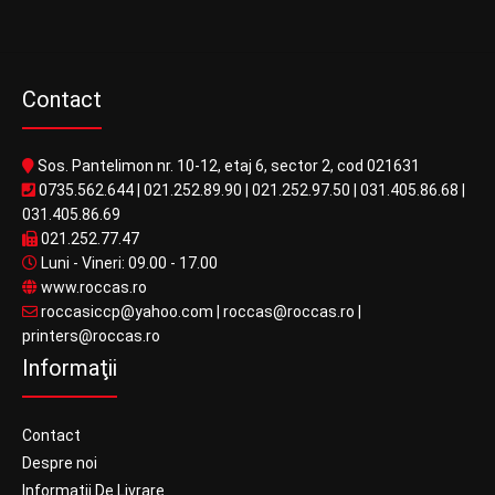
Contact
Sos. Pantelimon nr. 10-12, etaj 6, sector 2, cod 021631
0735.562.644
|
021.252.89.90
|
021.252.97.50
|
031.405.86.68
|
031.405.86.69
021.252.77.47
Luni - Vineri: 09.00 - 17.00
www.roccas.ro
roccasiccp@yahoo.com
|
roccas@roccas.ro
|
printers@roccas.ro
Informaţii
Contact
Despre noi
Informații De Livrare