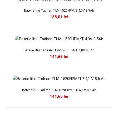
Baterie litiu Tadiran TLM-1520HPM/S 4,0V 8,5Ah
Baterie litiu Tadiran TLM-1520HPM/S 4,0V 8,5Ah
138,01 lei
138,01 lei
Baterie cu litiu TLM-1520 HPM/S, seria TLM,
Baterie litiu Tadiran TLM-1520HPM/T 4,0V 8,5Ah
producator Tadiran Batteries GmbH, tensiune 4 V,
141,65 lei
capac..
Baterie litiu Tadiran TLM-1520HPM/TP 4,1 V 8,5 Ah
Baterie litiu Tadiran TLM-1520HPM/T 4,0V 8,5Ah
141,65 lei
141,65 lei