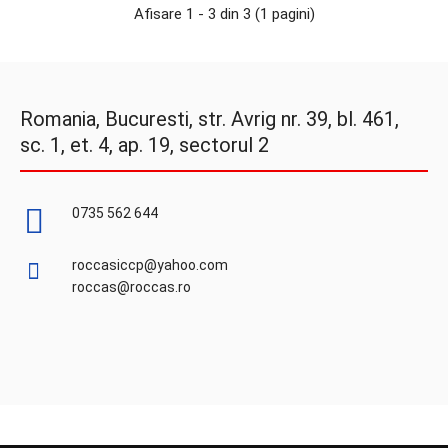
Afisare 1 - 3 din 3 (1 pagini)
Baterie cu litiu TLM-1520 HPM/T, seria TLM,
producator Tadiran Batteries GmbH, tensiune 4 V,
capac..
Romania, Bucuresti, str. Avrig nr. 39, bl. 461,
sc. 1, et. 4, ap. 19, sectorul 2
0735 562 644
Baterie litiu Tadiran TLM-1520HPM/TP 4,1 V 8,5 Ah
141,65 lei
roccasiccp@yahoo.com
roccas@roccas.ro
Baterie cu litiu TLM-1520 HPM/TP, seria TLM,
producator Tadiran Batteries GmbH, tensiune 4.1 V, ca..