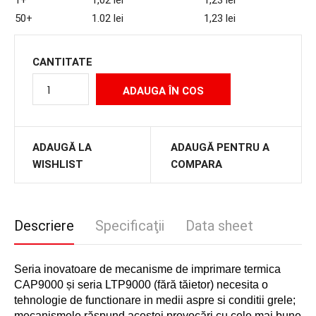
1+
1,02 lei
1,23 lei
50+
1.02 lei
1,23 lei
CANTITATE
ADAUGĂ LA
ADAUGĂ PENTRU A
WISHLIST
COMPARA
Descriere
Specificaţii
Data sheet
Seria inovatoare de mecanisme de imprimare termica
CAP9000 și seria LTP9000 (fără tăietor) necesita o
tehnologie de functionare in medii aspre si conditii grele;
mecanismele răspund acestei provocări cu cele mai bune