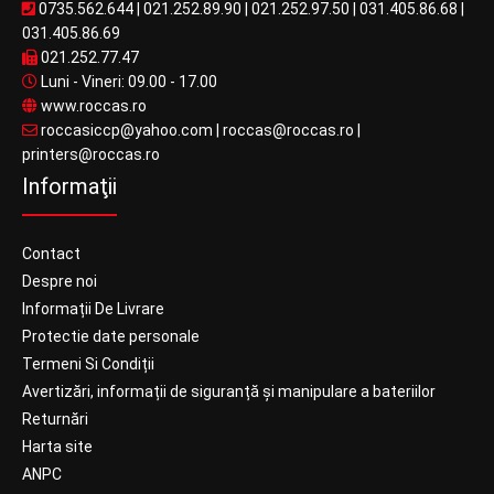
0735.562.644
|
021.252.89.90
|
021.252.97.50
|
031.405.86.68
|
031.405.86.69
021.252.77.47
Luni - Vineri: 09.00 - 17.00
www.roccas.ro
roccasiccp@yahoo.com
|
roccas@roccas.ro
|
printers@roccas.ro
Informaţii
Contact
Despre noi
Informații De Livrare
Protectie date personale
Termeni Si Condiții
Avertizări, informații de siguranță și manipulare a bateriilor
Returnări
Harta site
ANPC