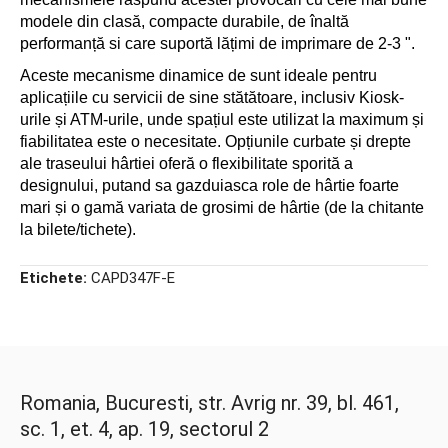
modele din clasă, compacte durabile, de înaltă
performanță si care suportă lățimi de imprimare de 2-3 ".
Aceste mecanisme dinamice de sunt ideale pentru
aplicațiile cu servicii de sine stătătoare, inclusiv Kiosk-
urile și ATM-urile, unde spațiul este utilizat la maximum și
fiabilitatea este o necesitate. Opțiunile curbate și drepte
ale traseului hârtiei oferă o flexibilitate sporită a
designului, putand sa gazduiasca role de hârtie foarte
mari și o gamă variata de grosimi de hârtie (de la chitante
la bilete/tichete).
Etichete:
CAPD347F-E
Romania, Bucuresti, str. Avrig nr. 39, bl. 461,
sc. 1, et. 4, ap. 19, sectorul 2