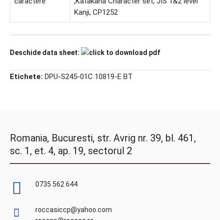
caractere
,Katakana Character set, JIS 1&2 level
Kanji, CP1252
Deschide data sheet:
Etichete:
DPU-S245-01C 10819-E BT
Romania, Bucuresti, str. Avrig nr. 39, bl. 461,
sc. 1, et. 4, ap. 19, sectorul 2
0735 562 644
roccasiccp@yahoo.com