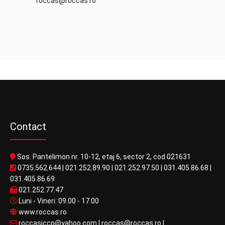
roccas@roccas.ro
Contact
Sos. Pantelimon nr. 10-12, etaj 6, sector 2, cod 021631
0735.562.644
|
021.252.89.90
|
021.252.97.50
|
031.405.86.68
|
031.405.86.69
021.252.77.47
Luni - Vineri: 09.00 - 17.00
www.roccas.ro
roccasiccp@yahoo.com
|
roccas@roccas.ro
|