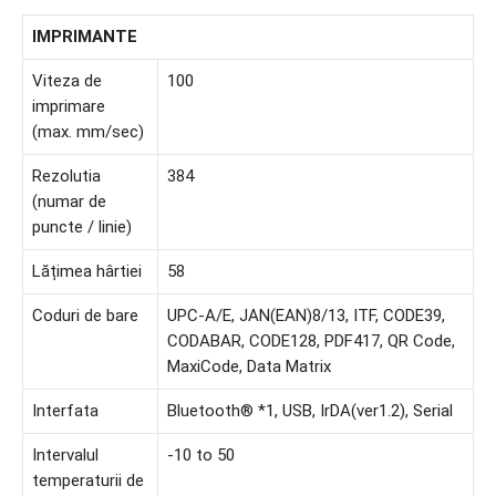
IMPRIMANTE
Viteza de
100
imprimare
(max. mm/sec)
Rezolutia
384
(numar de
puncte / linie)
Lățimea hârtiei
58
Coduri de bare
UPC-A/E, JAN(EAN)8/13, ITF, CODE39,
CODABAR, CODE128, PDF417, QR Code,
MaxiCode, Data Matrix
Interfata
Bluetooth® *1, USB, IrDA(ver1.2), Serial
Intervalul
-10 to 50
temperaturii de