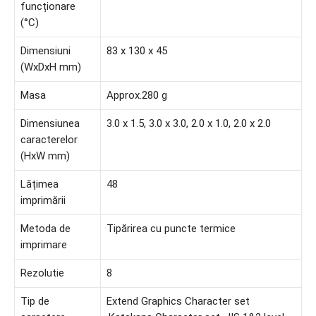
funcționare
(°C)
Dimensiuni
83 x 130 x 45
(WxDxH mm)
Masa
Approx.280 g
Dimensiunea
3.0 x 1.5, 3.0 x 3.0, 2.0 x 1.0, 2.0 x 2.0
caracterelor
(HxW mm)
Lățimea
48
imprimării
Metoda de
Tipărirea cu puncte termice
imprimare
Rezolutie
8
Tip de
Extend Graphics Character set