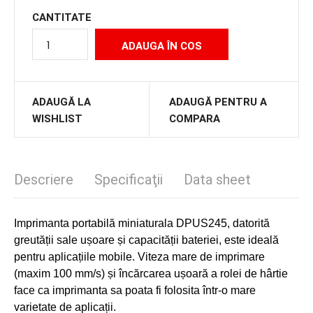
CANTITATE
ADAUGĂ LA
ADAUGĂ PENTRU A
WISHLIST
COMPARA
Descriere
Specificaţii
Data sheet
Imprimanta portabilă miniaturala DPUS245, datorită
greutății sale ușoare și capacității bateriei, este ideală
pentru aplicațiile mobile. Viteza mare de imprimare
(maxim 100 mm/s) și încărcarea ușoară a rolei de hârtie
face ca imprimanta sa poata fi folosita într-o mare
varietate de aplicații.