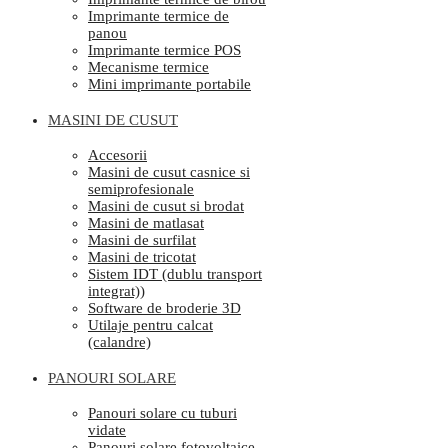
Imprimante termice de
panou
Imprimante termice POS
Mecanisme termice
Mini imprimante portabile
MASINI DE CUSUT
Accesorii
Masini de cusut casnice si
semiprofesionale
Masini de cusut si brodat
Masini de matlasat
Masini de surfilat
Masini de tricotat
Sistem IDT (dublu transport
integrat))
Software de broderie 3D
Utilaje pentru calcat
(calandre)
PANOURI SOLARE
Panouri solare cu tuburi
vidate
Panouri solare fotovoltaice