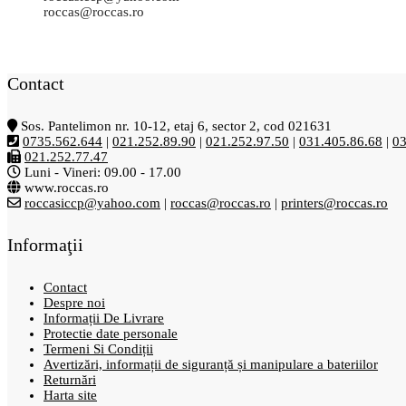
roccas@roccas.ro
Contact
Sos. Pantelimon nr. 10-12, etaj 6, sector 2, cod 021631
0735.562.644
|
021.252.89.90
|
021.252.97.50
|
031.405.86.68
|
03
021.252.77.47
Luni - Vineri: 09.00 - 17.00
www.roccas.ro
roccasiccp@yahoo.com
|
roccas@roccas.ro
|
printers@roccas.ro
Informaţii
Contact
Despre noi
Informații De Livrare
Protectie date personale
Termeni Si Condiții
Avertizări, informații de siguranță și manipulare a bateriilor
Returnări
Harta site