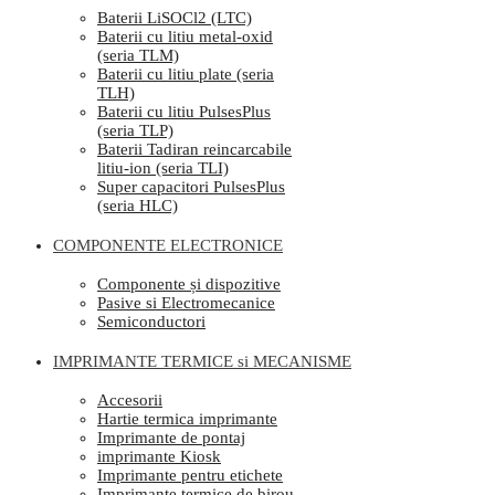
Baterii LiSOCl2 (LTC)
Baterii cu litiu metal-oxid
(seria TLM)
Baterii cu litiu plate (seria
TLH)
Baterii cu litiu PulsesPlus
(seria TLP)
Baterii Tadiran reincarcabile
litiu-ion (seria TLI)
Super capacitori PulsesPlus
(seria HLC)
COMPONENTE ELECTRONICE
Componente și dispozitive
Pasive si Electromecanice
Semiconductori
IMPRIMANTE TERMICE si MECANISME
Accesorii
Hartie termica imprimante
Imprimante de pontaj
imprimante Kiosk
Imprimante pentru etichete
Imprimante termice de birou