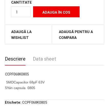
CANTITATE
ADAUGĂ LA
ADAUGĂ PENTRU A
WISHLIST
COMPARA
Descriere
Data sheet
CCPF068K0805
SMDCapacitor 68pF 63V
5%in capsula 0805
Etichete:
CCPF068K0805