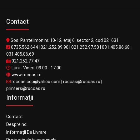
Contact
Sos. Pantelimon nr. 10-12, etaj 6, sector 2, cod 021631
0735.562.644
|
021.252.89.90
|
021.252.97.50
|
031.405.86.68
|
031.405.86.69
021.252.77.47
Luni - Vineri: 09.00 - 17.00
www.roccas.ro
roccasiccp@yahoo.com
|
roccas@roccas.ro
|
printers@roccas.ro
Informaţii
Contact
Despre noi
Informații De Livrare