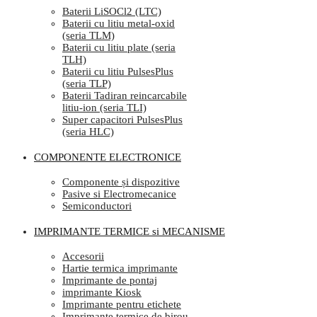
Baterii LiSOCl2 (LTC)
Baterii cu litiu metal-oxid
(seria TLM)
Baterii cu litiu plate (seria
TLH)
Baterii cu litiu PulsesPlus
(seria TLP)
Baterii Tadiran reincarcabile
litiu-ion (seria TLI)
Super capacitori PulsesPlus
(seria HLC)
COMPONENTE ELECTRONICE
Componente și dispozitive
Pasive si Electromecanice
Semiconductori
IMPRIMANTE TERMICE si MECANISME
Accesorii
Hartie termica imprimante
Imprimante de pontaj
imprimante Kiosk
Imprimante pentru etichete
Imprimante termice de birou