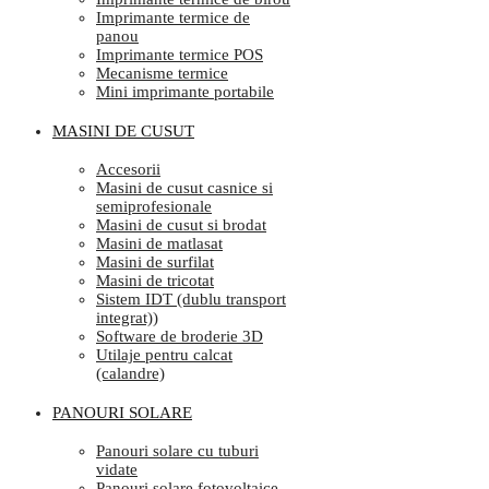
Imprimante termice de
panou
Imprimante termice POS
Mecanisme termice
Mini imprimante portabile
MASINI DE CUSUT
Accesorii
Masini de cusut casnice si
semiprofesionale
Masini de cusut si brodat
Masini de matlasat
Masini de surfilat
Masini de tricotat
Sistem IDT (dublu transport
integrat))
Software de broderie 3D
Utilaje pentru calcat
(calandre)
PANOURI SOLARE
Panouri solare cu tuburi
vidate
Panouri solare fotovoltaice