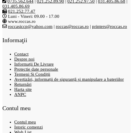
0735.562.644
|
021.252.89.90
|
021.252.97.50
|
031.405.86.68
|
031.405.86.69
021.252.77.47
Luni - Vineri: 09.00 - 17.00
www.roccas.ro
roccasiccp@yahoo.com
|
roccas@roccas.ro
|
printers@roccas.ro
Informaţii
Contact
Despre noi
Informații De Livrare
Protectie date personale
Termeni Si Condiții
Avertizări, informații de siguranță și manipulare a bateriilor
Returnări
Harta site
ANPC
Contul meu
Contul meu
Istoric comenzi
Wish List