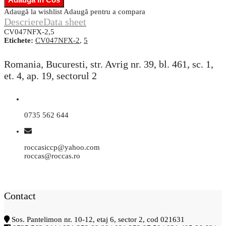
Adaugă la wishlist
Adaugă pentru a compara
Descriere
Data sheet
CV047NFX-2,5
Etichete:
CV047NFX-2
,
5
Romania, Bucuresti, str. Avrig nr. 39, bl. 461, sc. 1,
et. 4, ap. 19, sectorul 2
0735 562 644
roccasiccp@yahoo.com
roccas@roccas.ro
Contact
Sos. Pantelimon nr. 10-12, etaj 6, sector 2, cod 021631