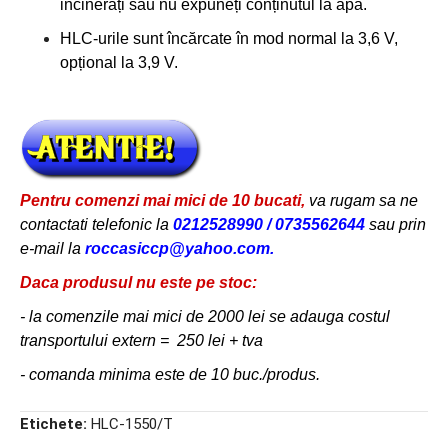
incinerați sau nu expuneți conținutul la apă.
HLC-urile sunt încărcate în mod normal la 3,6 V,
opțional la 3,9 V.
Pentru comenzi mai mici de 10 bucati,
va rugam sa ne
contactati telefonic
la
0212528990 / 0735562644
sau prin
e-mail la
roccasiccp@yahoo.com.
Daca produsul
nu este pe stoc:
-
la
comenzile mai mici de 2000 lei se adauga costul
transportului extern = 250 lei + tva
-
comanda minima este de 10 buc./produs.
Etichete:
HLC-1550/T