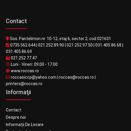
Contact
Sos. Pantelimon nr. 10-12, etaj 6, sector 2, cod 021631
0735.562.644
|
021.252.89.90
|
021.252.97.50
|
031.405.86.68
|
031.405.86.69
021.252.77.47
Luni - Vineri: 09.00 - 17.00
www.roccas.ro
roccasiccp@yahoo.com
|
roccas@roccas.ro
|
printers@roccas.ro
Informaţii
Contact
Despre noi
Informații De Livrare