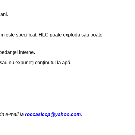
ani.
cum este specificat. HLC poate exploda sau poate
pedanței interne.
 sau nu expuneți conținutul la apă.
in e-mail la
roccasiccp@yahoo.com.