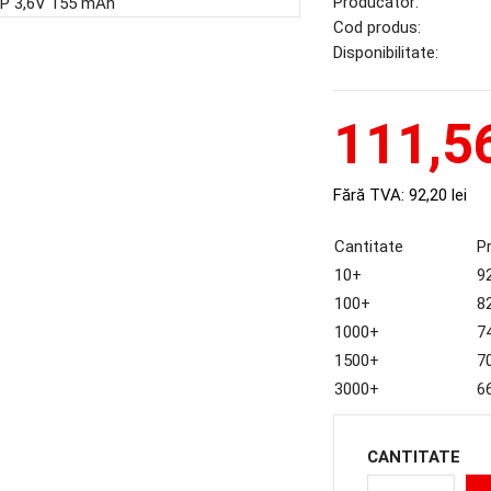
Producător:
Cod produs:
Disponibilitate:
111,56
Fără TVA:
92,20 lei
Cantitate
P
10+
92
100+
82
1000+
74
1500+
70
3000+
66
CANTITATE