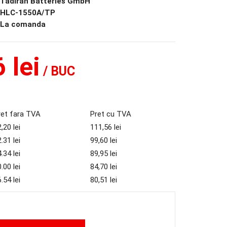
Tadiran Batteries GmbH
HLC-1550A/TP
La comanda
 lei
/ BUC
ret fara TVA
Pret cu TVA
,20 lei
111,56 lei
.31 lei
99,60 lei
.34 lei
89,95 lei
.00 lei
84,70 lei
.54 lei
80,51 lei