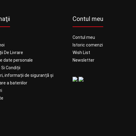
aţii
Contul meu
Contul meu
noi
Istoric comenzi
ii De Livrare
Wish List
ie date personale
Newsletter
Si Condiții
ri, informații de siguranță și
re a bateriilor
i
te