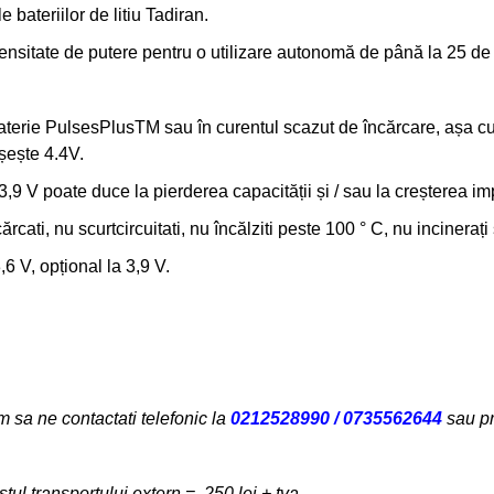
 bateriilor de litiu Tadiran.
ensitate de putere pentru o utilizare autonomă de până la 25 de 
 baterie PulsesPlusTM sau în curentul scazut de încărcare, așa 
șește 4.4V.
9 V poate duce la pierderea capacității și / sau la creșterea im
ati, nu scurtcircuitati, nu încălziti peste 100 ° C, nu incinerați
6 V, opțional la 3,9 V.
 sa ne contactati telefonic
la
0212528990 / 0735562644
sau pr
ul transportului extern = 250 lei + tva