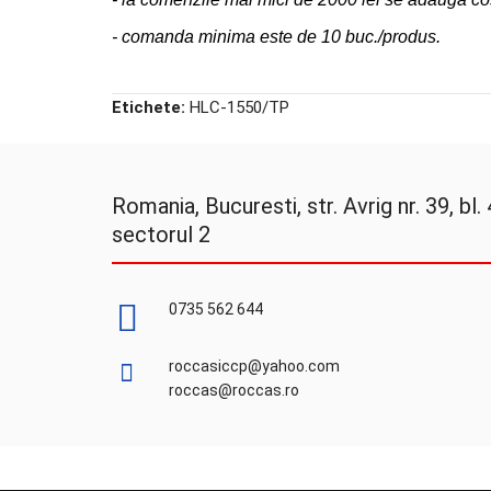
-
comanda minima este de 10 buc./produs.
Etichete:
HLC-1550/TP
Romania, Bucuresti, str. Avrig nr. 39, bl. 4
sectorul 2
0735 562 644
roccasiccp@yahoo.com
roccas@roccas.ro