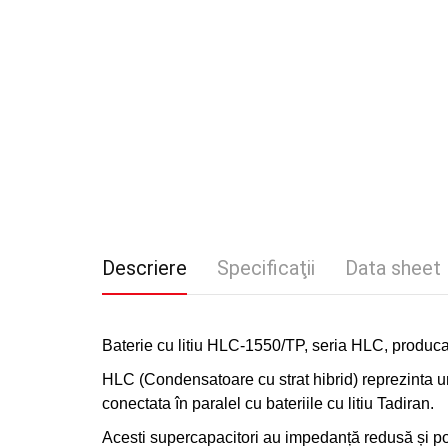
Descriere
Specificaţii
Data sheet
Baterie cu litiu HLC-1550/TP, seria HLC, produc
HLC (Condensatoare cu strat hibrid) reprezinta un
conectata în paralel cu bateriile cu litiu Tadiran.
Acesti supercapacitori au impedanță redusă și pot 