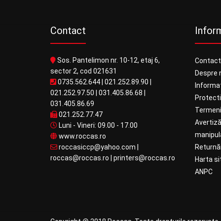
Contact
Inform
Sos. Pantelimon nr. 10-12, etaj 6,
Contact
sector 2, cod 021631
Despre 
0735.562.644
|
021.252.89.90
|
Informaț
021.252.97.50
|
031.405.86.68
|
Protect
031.405.86.69
Termeni 
021.252.77.47
Avertiză
Luni - Vineri: 09.00 - 17.00
manipula
www.roccas.ro
roccasiccp@yahoo.com
|
Returnăr
roccas@roccas.ro
|
printers@roccas.ro
Harta si
ANPC