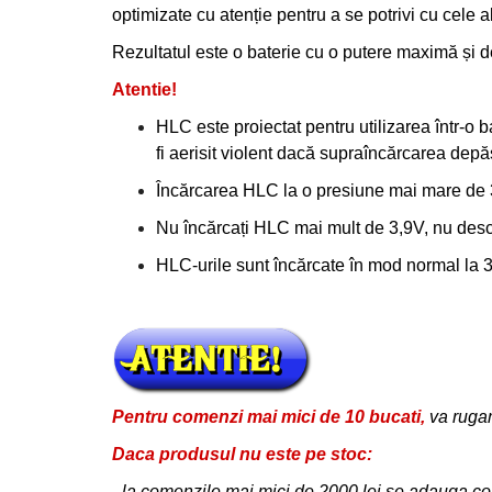
optimizate cu atenție pentru a se potrivi cu cele ale
Rezultatul este o baterie cu o putere maximă și d
Atentie!
HLC este proiectat pentru utilizarea într-o
fi aerisit violent dacă supraîncărcarea depă
Încărcarea HLC la o presiune mai mare de 3,
Nu încărcați HLC mai mult de 3,9V, nu descărc
HLC-urile sunt încărcate în mod normal la 3,
Pentru comenzi mai mici de 10 bucati,
va rugam
Daca produsul
nu este pe stoc:
-
la
comenzile mai mici de 2000 lei se adauga cost