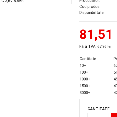
Producător:
Cod produs:
Disponibilitate:
81,51 
Fără TVA:
67,36 lei
Cantitate
P
10+
67
100+
51
1000+
45
1500+
43
3000+
42
CANTITATE