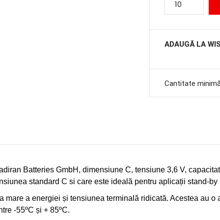
ADAUGĂ LA WI
Cantitate minim
 Tadiran Batteries GmbH, dimensiune C, tensiune 3,6 V, capacitat
mensiunea standard C
si care este ideală pentru aplicații stand-by
ea mare a energiei și tensiunea terminală ridicată. Acestea au o
ntre -55ºC și + 85ºC.