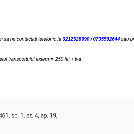
 sa ne contactati telefonic
la
0212528990 / 0735562644
sau pr
ul transportului extern = 250 lei + tva
61, sc. 1, et. 4, ap. 19,