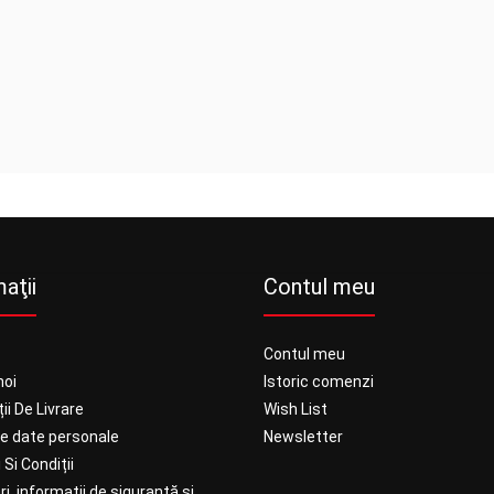
aţii
Contul meu
Contul meu
noi
Istoric comenzi
ii De Livrare
Wish List
ie date personale
Newsletter
Si Condiții
ri, informații de siguranță și