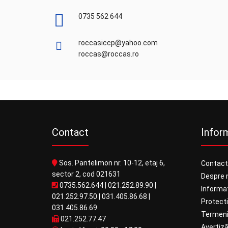
0735 562 644
roccasiccp@yahoo.com
roccas@roccas.ro
Contact
Inform
Sos. Pantelimon nr. 10-12, etaj 6,
Contact
sector 2, cod 021631
Despre 
0735.562.644
|
021.252.89.90
|
Informaț
021.252.97.50
|
031.405.86.68
|
Protect
031.405.86.69
Termeni 
021.252.77.47
Avertiză