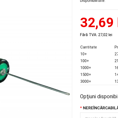
Disponibilitate:
32,69 
Fără TVA:
27,02 lei
Cantitate
P
10+
27
100+
21
1000+
16
1500+
14
3000+
13
Opţiuni disponibi
NEREÎNCĂRCABIL