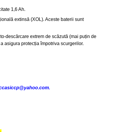
tate 1,6 Ah.
ațională extinsă (XOL). Aceste baterii sunt
 auto-descărcare extrem de scăzută (mai puțin de
a asigura protecția împotriva scurgerilor.
ccasiccp@yahoo.com.
e
.