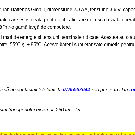
adiran
Batteries GmbH,
dimensiune 2/3 AA, tensiune 3,6 V, capaci
iali, care este ideală pentru aplicații care necesită o viață oper
ă într-o gamă largă de computere.
ii mari de energie și tensiunii terminale ridicate. Acestea au o
re -55ºC și + 85ºC. Aceste baterii sunt etanșate ermetic pentru 
 să ne contactați telefonic
la
0735562644
sau prin e-mail la
ro
ul transportului extern = 250 lei + tva
cțiunile de siguranță și manipulare corectă a bateriilor achiziționat