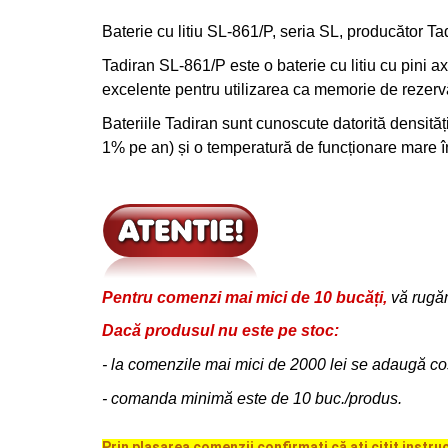
Baterie cu litiu SL-861/P, seria SL, producător T
Tadiran SL-861/P este o baterie cu litiu cu pini ax
excelente pentru utilizarea ca memorie de rezerv
Bateriile Tadiran sunt cunoscute datorită densităț
1% pe an) și o temperatură de funcționare mare înt
Pentru comenzi mai mici de 10 bucăți,
vă rugăm
Dacă produsul
nu este pe stoc:
-
la
comenzile mai mici de 2000 lei se adaugă cost
-
comanda minimă este de 10 buc./produs.
Prin plasarea comenzii confirmați că ați citit instru