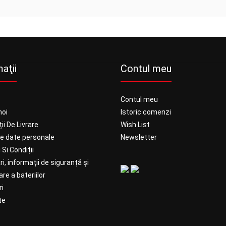
aţii
Contul meu
Contul meu
noi
Istoric comenzi
ii De Livrare
Wish List
ie date personale
Newsletter
Si Condiții
ri, informații de siguranță și
re a bateriilor
i
te