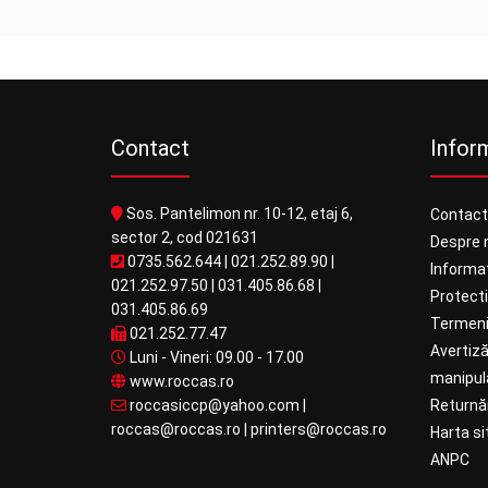
Contact
Inform
Sos. Pantelimon nr. 10-12, etaj 6,
Contact
sector 2, cod 021631
Despre 
0735.562.644
|
021.252.89.90
|
Informaț
021.252.97.50
|
031.405.86.68
|
Protect
031.405.86.69
Termeni 
021.252.77.47
Avertiză
Luni - Vineri: 09.00 - 17.00
manipula
www.roccas.ro
roccasiccp@yahoo.com
|
Returnăr
roccas@roccas.ro
|
printers@roccas.ro
Harta si
ANPC