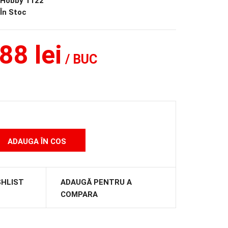
Hobby 1122
În Stoc
88 lei
/ BUC
SHLIST
ADAUGĂ PENTRU A
COMPARA