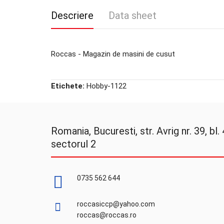
Descriere
Data sheet
Roccas - Magazin de masini de cusut
Etichete:
Hobby-1122
Romania, Bucuresti, str. Avrig nr. 39, bl. 4
sectorul 2
0735 562 644
roccasiccp@yahoo.com
roccas@roccas.ro