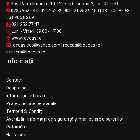
Sos. Pantelimon nr. 10-12, etaj 6, sector 2, cod 021631
0735.562.644
|
021.252.89.90
|
021.252.97.50
|
031.405.86.68
|
031.405.86.69
021.252.77.47
Luni - Vineri: 09.00 - 17.00
www.roccas.ro
roccasiccp@yahoo.com
|
roccas@roccas.ro
|
printers@roccas.ro
Informaţii
Contact
Despre noi
Informații De Livrare
Protectie date personale
Termeni Si Condiții
Avertizări, informații de siguranță și manipulare a bateriilor
Returnări
Harta site