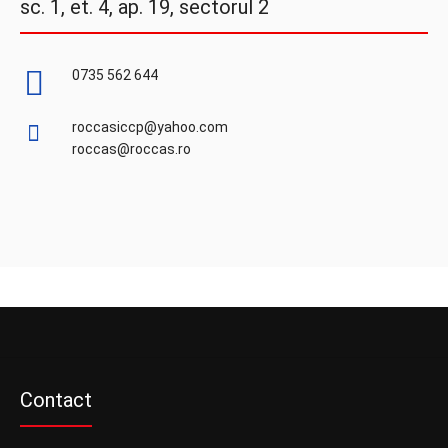
sc. 1, et. 4, ap. 19, sectorul 2
0735 562 644
roccasiccp@yahoo.com
roccas@roccas.ro
Contact