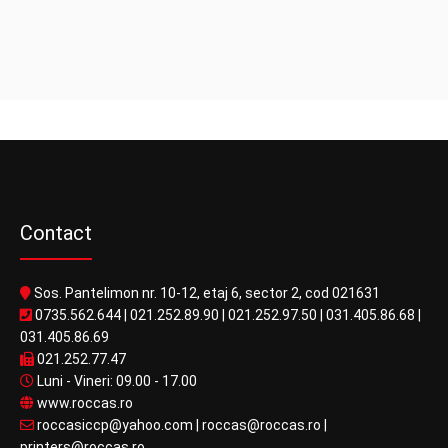
Contact
Sos. Pantelimon nr. 10-12, etaj 6, sector 2, cod 021631
0735.562.644
|
021.252.89.90
|
021.252.97.50
|
031.405.86.68
|
031.405.86.69
021.252.77.47
Luni - Vineri: 09.00 - 17.00
www.roccas.ro
roccasiccp@yahoo.com
|
roccas@roccas.ro
|
printers@roccas.ro