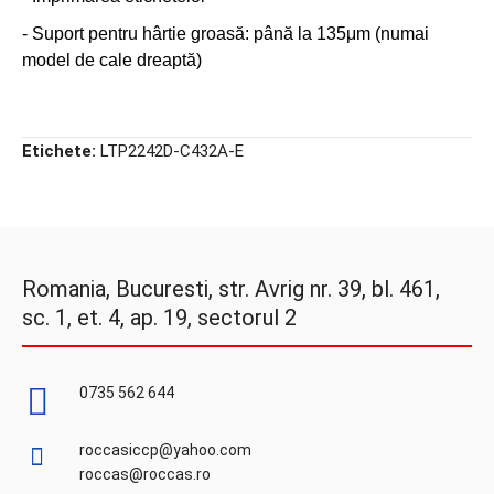
- Suport pentru hârtie groasă: până la 135μm (numai
model de cale dreaptă)
Etichete:
LTP2242D-C432A-E
Romania, Bucuresti, str. Avrig nr. 39, bl. 461,
sc. 1, et. 4, ap. 19, sectorul 2
0735 562 644
roccasiccp@yahoo.com
roccas@roccas.ro