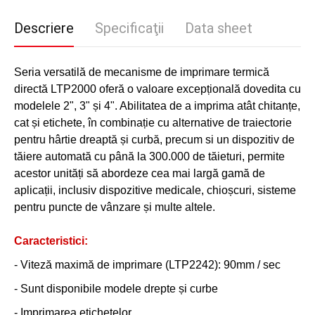
Descriere
Specificaţii
Data sheet
Seria versatilă de mecanisme de imprimare termică
directă LTP2000 oferă o valoare excepțională dovedita cu
modelele 2", 3" și 4". Abilitatea de a imprima atât chitanțe,
cat și etichete, în combinație cu alternative de traiectorie
pentru hârtie dreaptă și curbă, precum si un dispozitiv de
tăiere automată cu până la 300.000 de tăieturi, permite
acestor unități să abordeze cea mai largă gamă de
aplicații, inclusiv dispozitive medicale, chioșcuri, sisteme
pentru puncte de vânzare și multe altele.
Caracteristici:
- Viteză maximă de imprimare (LTP2242): 90mm / sec
- Sunt disponibile modele drepte și curbe
- Imprimarea etichetelor